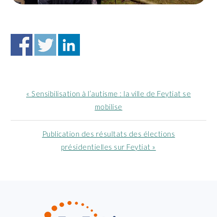
Article
« Sensibilisation à l’autisme : la ville de Feytiat se
précédent
mobilise
:
Article
Publication des résultats des élections
suivant
présidentielles sur Feytiat »
:
FOOTER