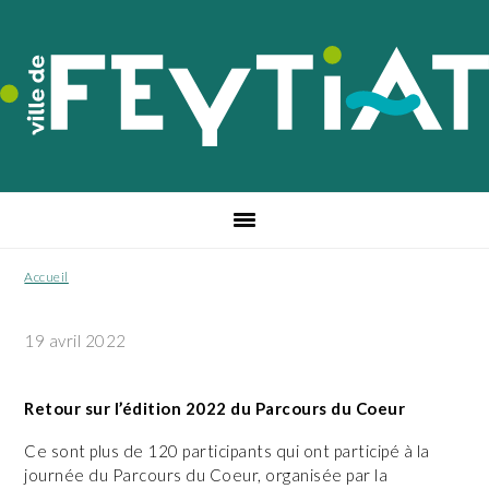
Passer
Passer
Passer
à
au
au
la
contenu
pied
navigation
principal
de
principale
page
Accueil
19 avril 2022
Retour sur l’édition 2022 du Parcours du Coeur
Ce sont plus de 120 participants qui ont participé à la
journée du Parcours du Coeur, organisée par la