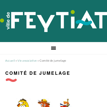
Passer
Passer
Passer
à
au
au
la
contenu
pied
navigation
principal
de
principale
page
Accueil
»
Vie associative
»
Comité de jumelage
COMITÉ DE JUMELAGE