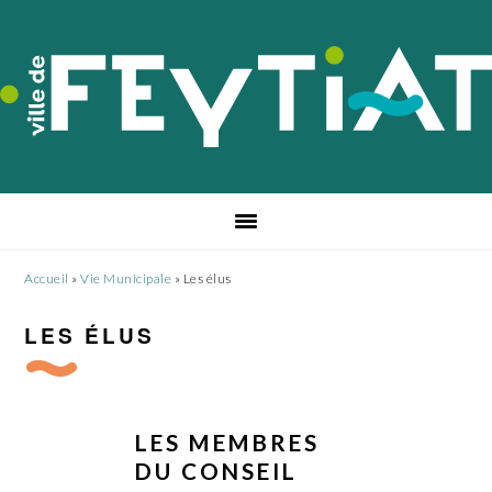
Passer
Passer
Passer
à
au
au
la
contenu
pied
navigation
principal
de
principale
page
Accueil
»
Vie Municipale
»
Les élus
LES ÉLUS
LES MEMBRES
DU CONSEIL