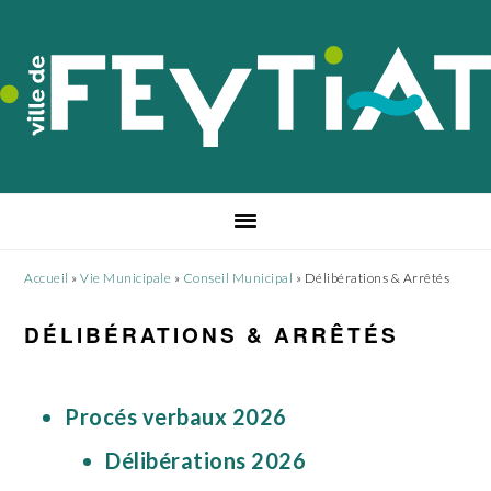
Passer
Passer
Passer
à
au
au
la
contenu
pied
navigation
principal
de
principale
page
Accueil
»
Vie Municipale
»
Conseil Municipal
»
Délibérations & Arrêtés
DÉLIBÉRATIONS & ARRÊTÉS
Procés verbaux 2026
Délibérations 2026