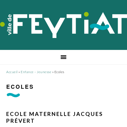
Passer
Passer
Passer
à
au
au
la
contenu
pied
navigation
principal
de
principale
page
Accueil
»
Enfance – Jeunesse
»
Ecoles
ECOLES
ECOLE MATERNELLE JACQUES
PRÉVERT