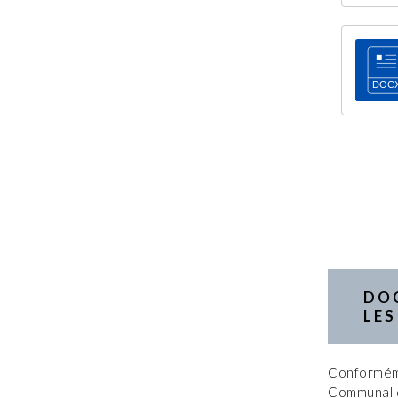
DO
LES
Conforméme
Communal d