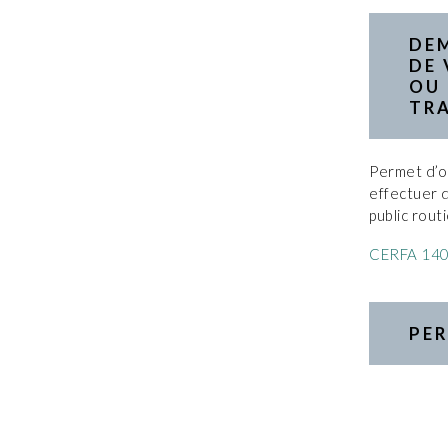
DE
DE 
OU
TRA
Permet d’o
effectuer 
public routi
CERFA 14
PER