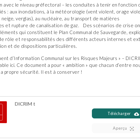
 avec le niveau préfectoral – les conduites à tenir en fonction 
 liés : aux inondations, à la météorologie (vent violent, orage viol
neige, verglas), au nucléaire, au transport de matières
s et rupture de canalisation de gaz. Des scénarios de crise on
éléments qui constituent le Plan Communal de Sauvegarde, expli
de rôle et responsabilités des différents acteurs internes et e
ion et de dispositions particulières.
ent d’Information Communal sur les Risques Majeurs » – DICRI
ble ici. Ce document a pour « ambition » que chacun d’entre nou
a propre sécurité. Il est à conserver !
DICRIM t
Télécharger
Aperçu