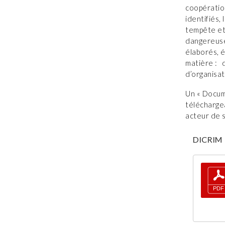
coopération
identifiés,
tempête et 
dangereuse
élaborés, 
matière : 
d’organisat
Un « Docum
téléchargea
acteur de s
DICRIM