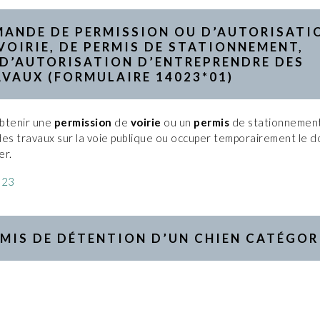
MANDE DE PERMISSION
OU
D’AUTORISATI
VOIRIE
, DE
PERMIS
DE STATIONNEMENT,
D’AUTORISATION
D’ENTREPRENDRE DES
VAUX (
FORMULAIRE
14023*01)
btenir une
permission
de
voirie
ou un
permis
de stationnement
des travaux sur la voie publique ou occuper temporairement le 
er.
023
MIS DE DÉTENTION D’UN CHIEN CATÉGOR