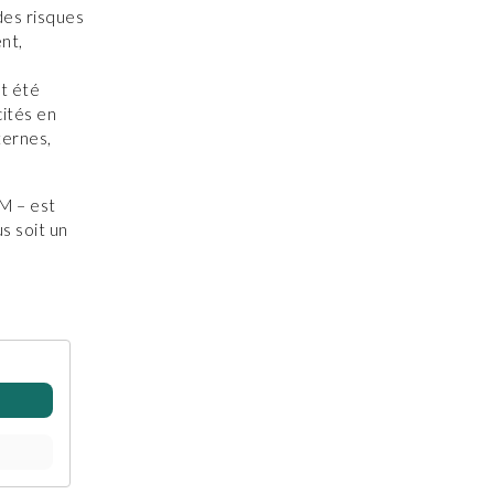
des risques
ent,
t été
cités en
xternes,
M – est
s soit un