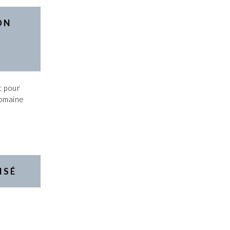
ON
 pour
domaine
ISÉ