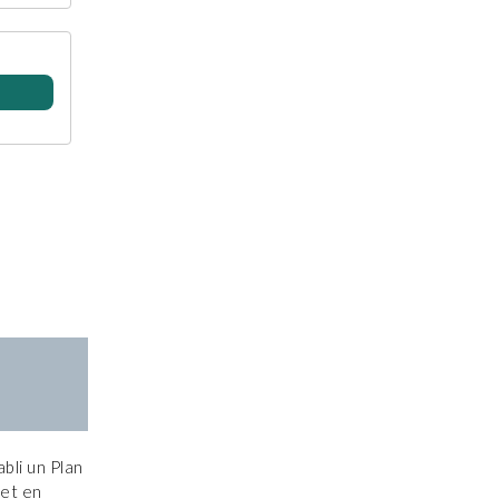
bli un Plan
 et en