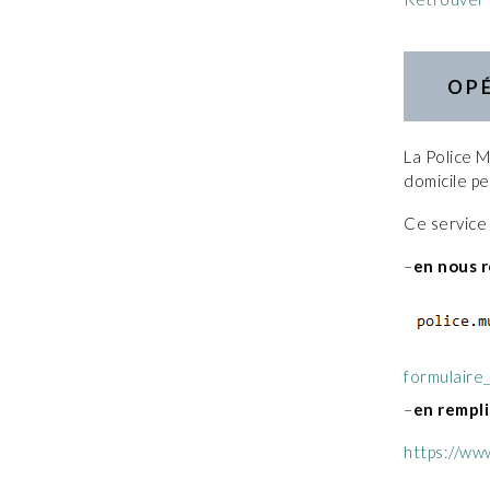
OP
La Police M
domicile p
Ce service 
–
en nous r
formulaire
–
en rempli
https://www.