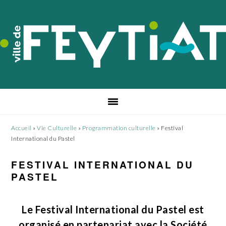
Passer
Passer
Passer
à
au
au
la
contenu
pied
navigation
principal
de
principale
page
Accueil
»
Vie Culturelle
»
Programmation culturelle
»
Festival
International du Pastel
FESTIVAL INTERNATIONAL DU
PASTEL
Le Festival International du Pastel est
organisé en partenariat avec la Société