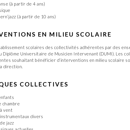
anse (à partir de 4 ans)
sique
n’jazz (à partir de 10 ans)
VENTIONS EN MILIEU SCOLAIRE
tablissement scolaires des collectivités adhérentes par des ens
du Diplôme Universitaire de Musicien Intervenant (DUMI). Les col
tes souhaitant bénéficier d’interventions en milieu scolaire so
a direction.
QUES COLLECTIVES
enfants
e chambre
à vent
instrumentaux divers
de jazz
usiques actuelles