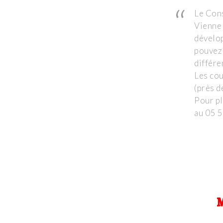
Le Con
Vienne 
dévelop
pouvez 
différe
Les cou
(près d
Pour pl
au 05 5