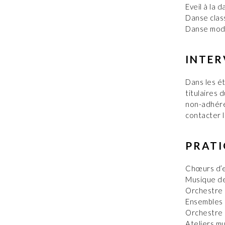
Eveil à la d
Danse clas
Danse moder
INTER
Dans les é
titulaires 
non-adhéren
contacter l
PRATI
Chœurs d’
Musique d
Orchestre 
Ensembles 
Orchestre 
Ateliers m