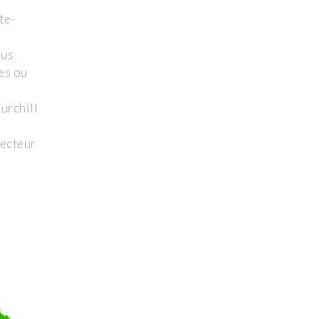
te-
ous
es ou
urchill
recteur