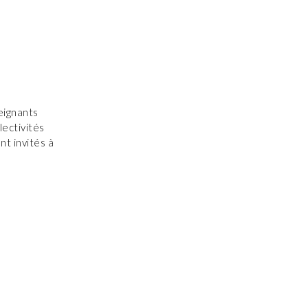
eignants
lectivités
nt invités à