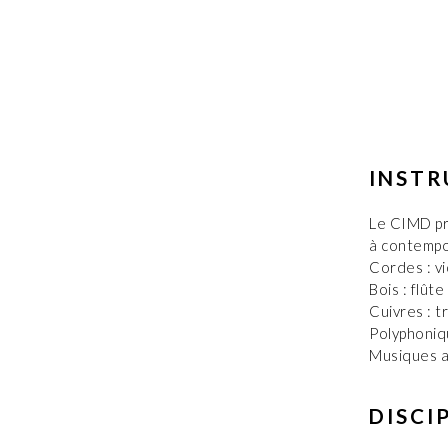
INST
Le CIMD pr
à contempor
Cordes : vi
Bois : flût
Cuivres : 
Polyphoniqu
Musiques ac
DISCI