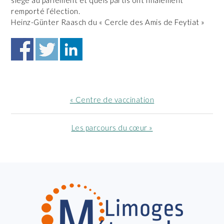
siège au parlement et quels partis ont finalement
remporté l’élection.
Heinz-Günter Raasch du « Cercle des Amis de Feytiat »
Article
« Centre de vaccination
précédent
:
Article
Les parcours du cœur »
suivant
:
FOOTER