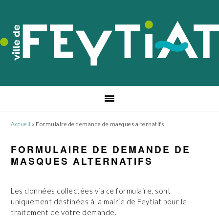
Passer
Passer
Passer
à
au
au
la
contenu
pied
navigation
principal
de
principale
page
Accueil
»
Formulaire de demande de masques alternatifs
FORMULAIRE DE DEMANDE DE
MASQUES ALTERNATIFS
Les données collectées via ce formulaire, sont
uniquement destinées à la mairie de Feytiat pour le
traitement de votre demande.