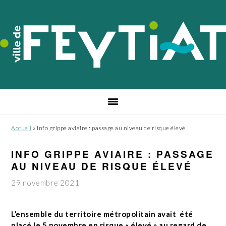
Passer
Passer
Passer
à
au
au
la
contenu
pied
navigation
principal
de
principale
page
Accueil
»
Info grippe aviaire : passage au niveau de risque élevé
INFO GRIPPE AVIAIRE : PASSAGE
AU NIVEAU DE RISQUE ÉLEVÉ
29 novembre 2021
L’ensemble du territoire métropolitain avait été
placé le 5 novembre en risque « élevé » au regard de