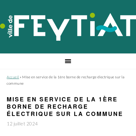
Passer
Passer
Passer
à
au
au
la
contenu
pied
navigation
principal
de
principale
page
Accueil
»
Mise en service de la 1ère borne de recharge électrique sur la
commune
MISE EN SERVICE DE LA 1ÈRE
BORNE DE RECHARGE
ÉLECTRIQUE SUR LA COMMUNE
12 juillet 2024