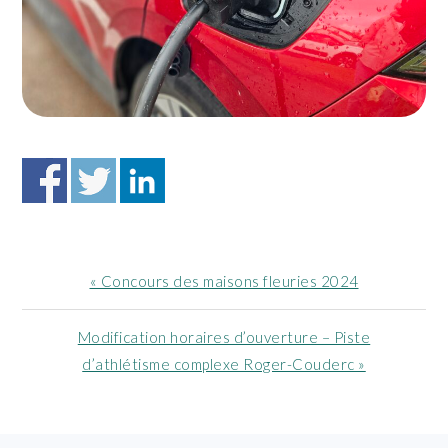
Article
« Concours des maisons fleuries 2024
précédent
:
Article
Modification horaires d’ouverture – Piste
suivant
d’athlétisme complexe Roger-Couderc »
: