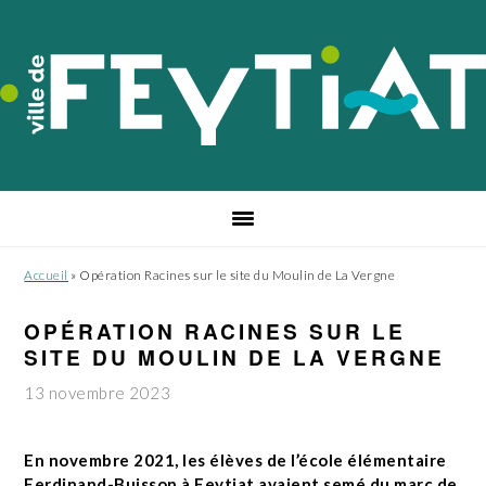
Passer
Passer
Passer
à
au
au
la
contenu
pied
navigation
principal
de
principale
page
Accueil
»
Opération Racines sur le site du Moulin de La Vergne
OPÉRATION RACINES SUR LE
SITE DU MOULIN DE LA VERGNE
13 novembre 2023
En novembre 2021, les élèves de l’école élémentaire
Ferdinand-Buisson à Feytiat avaient semé du marc de