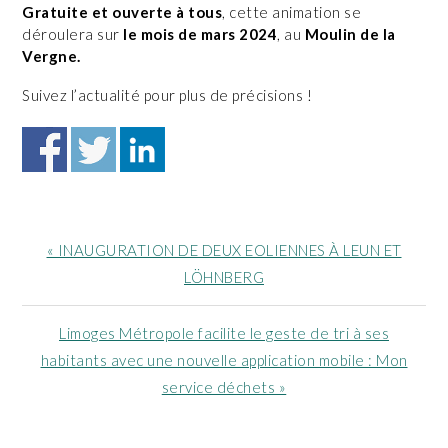
Gratuite et ouverte à tous
, cette animation se
déroulera sur
le mois de mars 2024
, au
Moulin de la
Vergne.
Suivez l’actualité pour plus de précisions !
Article
« INAUGURATION DE DEUX EOLIENNES À LEUN ET
précédent
LÖHNBERG
:
Article
Limoges Métropole facilite le geste de tri à ses
suivant
habitants avec une nouvelle application mobile : Mon
:
service déchets »