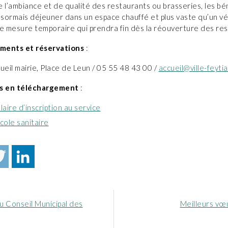
 l’ambiance et de qualité des restaurants ou brasseries, les bén
sormais déjeuner dans un espace chauffé et plus vaste qu’un vé
ne mesure temporaire qui prendra fin dès la réouverture des res
ments et réservations
:
ueil mairie, Place de Leun / 05 55 48 43 00 /
accueil@ville-feytia
 en téléchargement
:
aire d’inscription au service
cole sanitaire
Article
u Conseil Municipal des
Meilleurs vœ
nt
suivant