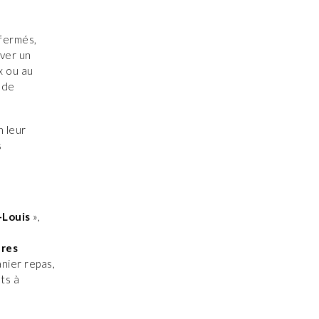
 fermés,
uver un
x ou au
 de
n leur
s
-Louis
»,
n
pres
nier repas,
ts à