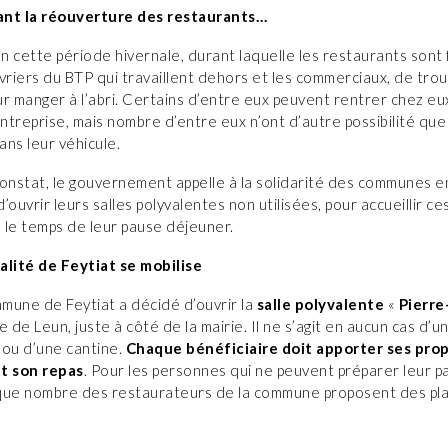
nt la réouverture des restaurants…
en cette période hivernale, durant laquelle les restaurants sont
vriers du BTP qui travaillent dehors et les commerciaux, de tro
r manger à l’abri. Certains d’entre eux peuvent rentrer chez eu
entreprise, mais nombre d’entre eux n’ont d’autre possibilité que
ns leur véhicule.
onstat, le gouvernement appelle à la solidarité des communes e
’ouvrir leurs salles polyvalentes non utilisées, pour accueillir ce
s le temps de leur pause déjeuner.
alité de Feytiat se mobilise
mmune de Feytiat a décidé d’ouvrir la
salle polyvalente
«
Pierre
e de Leun, juste à côté de la mairie. Il ne s’agit en aucun cas d’u
 ou d’une cantine.
Chaque bénéficiaire doit apporter ses pro
t son repas
. Pour les personnes qui ne peuvent préparer leur pa
que nombre des restaurateurs de la commune proposent des pla