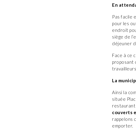
En attenda
Pas facile 
pour les ou
endroit pou
siège de l’
déjeuner da
Face à ce c
proposant d
travailleur
La municip
Ainsi la co
située Plac
restaurant
couverts e
rappelons 
emporter.