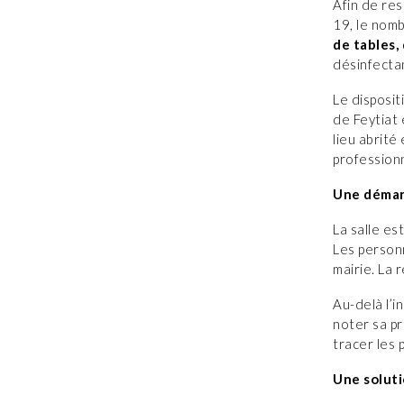
Afin de res
19, le nom
de tables,
désinfectan
Le disposit
de Feytiat
lieu abrité
profession
Une démarc
La salle es
Les personn
mairie. La 
Au-delà l’i
noter sa pr
tracer les
Une solut