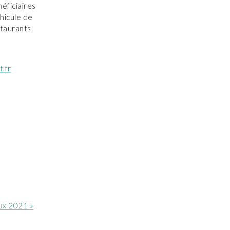
éficiaires
hicule de
taurants.
t.fr
ux 2021 »