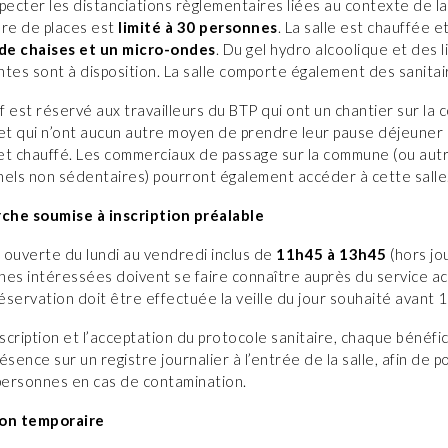
pecter les distanciations règlementaires liées au contexte de 
bre de places est
limité à 30 personnes
. La salle est chauffée e
 de chaises et un micro-ondes
. Du gel hydro alcoolique et des 
tes sont à disposition. La salle comporte également des sanitai
if est réservé aux travailleurs du BTP qui ont un chantier sur l
 et qui n’ont aucun autre moyen de prendre leur pause déjeuner
 et chauffé. Les commerciaux de passage sur la commune (ou aut
nels non sédentaires) pourront également accéder à cette salle
he soumise à inscription préalable
t ouverte du lundi au vendredi inclus de
11h45 à 13h45
(hors jou
es intéressées doivent se faire connaître auprès du service acc
réservation doit être effectuée la veille du jour souhaité avant 
nscription et l’acceptation du protocole sanitaire, chaque bénéfi
ésence sur un registre journalier à l’entrée de la salle, afin de p
 personnes en cas de contamination.
ion temporaire