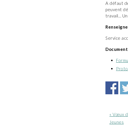
A défaut de
peuvent dé
travail… U
Renseigne
Service acc
Documents
Formul
Proto
Article
« Vœux d
précéde
Jeunes