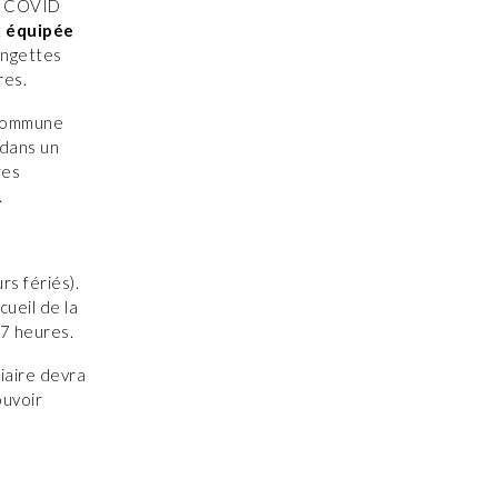
la COVID
t
équipée
lingettes
res.
a commune
 dans un
res
.
rs fériés).
ueil de la
17 heures.
ciaire devra
ouvoir