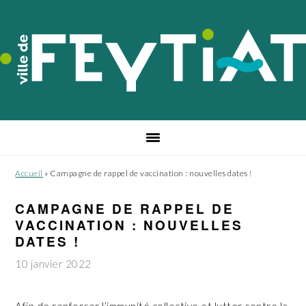
Passer
Passer
Passer
à
au
au
la
contenu
pied
navigation
principal
de
principale
page
Accueil
»
Campagne de rappel de vaccination : nouvelles dates !
CAMPAGNE DE RAPPEL DE
VACCINATION : NOUVELLES
DATES !
10 janvier 2022
Afin de renforcer l’immunité collective et lutter contre la