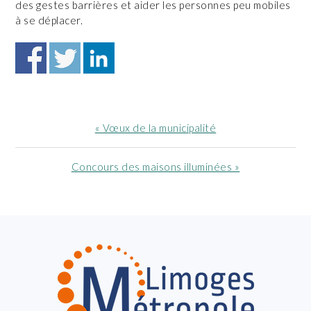
des gestes barrières et aider les personnes peu mobiles
à se déplacer.
Article
« Vœux de la municipalité
précédent
:
Article
Concours des maisons illuminées »
suivant
:
FOOTER