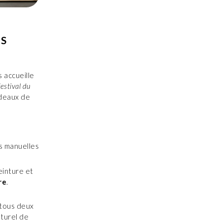
ES
 accueille
estival du
adeaux de
ns manuelles
einture et
re
.
 tous deux
lturel de