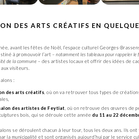
LON DES ARTS CRÉATIFS EN QUELQU
ée, avant les fêtes de Noël, l’espace culturel Georges-Brassens
stiné à promouvoir l’art –
notamment les tableaux pour rappeler le f
tité de la commune
– des artistes locaux et offrir des idées de c
 aux visiteurs.
salons :
lon des arts créatifs
, où on va retrouver tous types de créatio
ales,
salon des artistes de Feytiat
, où on retrouve des œuvres de p
culptures bois, qui se déroule cette année
du 11 au 22 décemb
lons se déroulent chacun à leur tour, tous les deux ans. Ils ont
 par la municipalité et sont organisés aujourd’hui par le service cu