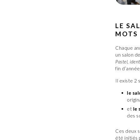
LE SA
MOTS
Chaque ann
un salon de
Pastel, iden
fin d’année
Il existe 2 
le sa
origin
et
le 
des s
Ces deux sa
été initiés