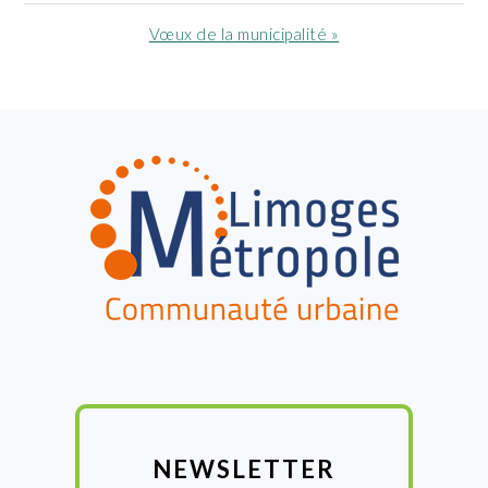
Article
Vœux de la municipalité »
suivant
:
FOOTER
NEWSLETTER