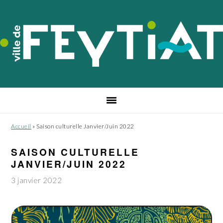
Passer
Passer
Passer
à
au
au
la
contenu
pied
navigation
principal
de
principale
page
Accueil
»
Saison culturelle Janvier/Juin 2022
SAISON CULTURELLE
JANVIER/JUIN 2022
3 janvier 2022