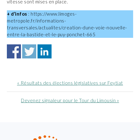
vitesse sont mises en place.
+ d’infos
: https://www.limoges-
metropole.fr/informations-
transversales/actualites/creation-dune-voie-nouvelle-
entre-la-bastide-et-le-puy-ponchet-665
Article
« Résultats des élections législatives sur Feytiat
précédent
:
Article
Devenez signaleur pour le Tour du Limousin »
suivant
:
FOOTER