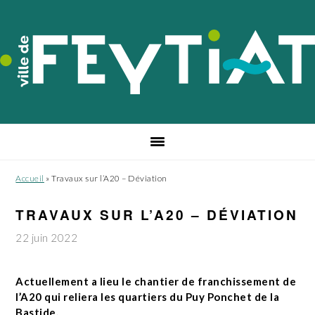
Passer
Passer
Passer
à
au
au
la
contenu
pied
navigation
principal
de
principale
page
Accueil
»
Travaux sur l’A20 – Déviation
TRAVAUX SUR L’A20 – DÉVIATION
22 juin 2022
Actuellement a lieu le chantier de franchissement de
l’A20 qui reliera les quartiers du Puy Ponchet de la
Bastide.