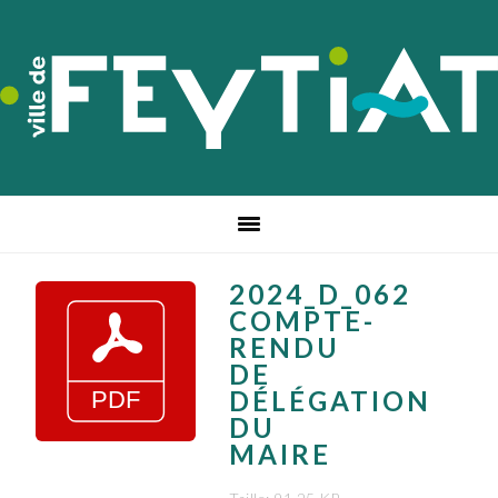
Passer
Passer
Passer
à
au
au
la
contenu
pied
navigation
principal
de
principale
page
2024_D_062
COMPTE-
RENDU
DE
DÉLÉGATION
DU
MAIRE