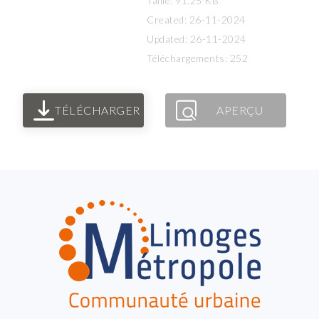
Taille: 91.25 KB
Created: 26-11-2024
Updated: 26-11-2024
Téléchargements: 252
TÉLÉCHARGER
APERÇU
FOOTER