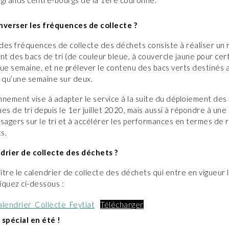
s grands centre-bourgs de la 1ère couronne.
nverser les fréquences de collecte ?
n des fréquences de collecte des déchets consiste à réaliser un
nt des bacs de tri (de couleur bleue, à couvercle jaune pour certa
que semaine, et ne prélever le contenu des bacs verts destinés 
qu’une semaine sur deux.
nnement vise à adapter le service à la suite du déploiement des
es de tri depuis le 1er juillet 2020, mais aussi à répondre à une
sagers sur le tri et à accélérer les performances en termes de 
s.
drier de collecte des déchets ?
tre le calendrier de collecte des déchets qui entre en vigueur l
liquez ci-dessous :
endrier_Collecte_Feytiat
Télécharger
 spécial en été !