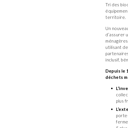
Tri des bi
équipement
territoire.
Un nouveau
d’assurer u
ménagères p
utilisant d
partenaires
inclusif, b
Depuis le 
déchets m
L’inv
collec
plus 
L’ext
porte
ferme