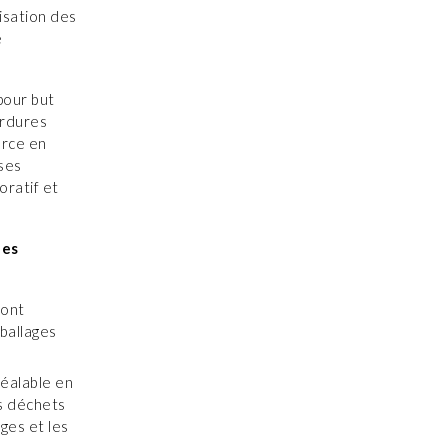
isation des
e
pour but
ordures
urce en
 ses
oratif et
des
ront
mballages
réalable en
es déchets
ges et les