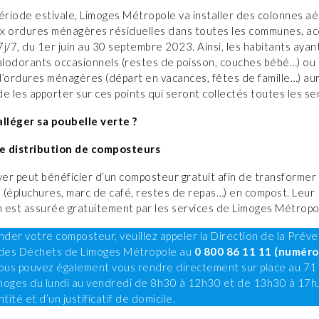
ériode estivale, Limoges Métropole va installer des colonnes a
x ordures ménagères résiduelles dans toutes les communes, ac
j/7, du 1er juin au 30 septembre 2023. Ainsi, les habitants ayan
lodorants occasionnels (restes de poisson, couches bébé…) ou 
d’ordures ménagères (départ en vacances, fêtes de famille…) aur
 de les apporter sur ces points qui seront collectés toutes les s
léger sa poubelle verte ?
e distribution de composteurs
er peut bénéficier d’un composteur gratuit afin de transformer 
 (épluchures, marc de café, restes de repas…) en compost. Leur
n est assurée gratuitement par les services de Limoges Métropo
der votre composteur, veuillez appeler la Direction de la Préve
 des Déchets de Limoges Métropole au
0 800 86 11 11 (numéro
Vous pouvez également vous rendre directement sur place au 71
moges du lundi au vendredi de 8h30 à 12h30 et de 13h30 à 17h,
tité et d’un justificatif de domicile.