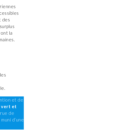
ériennes
cessibles
t des
surplus
ont la
emaines.
les
le.
ntion et de
 vert et
 rue de
 muni d’une