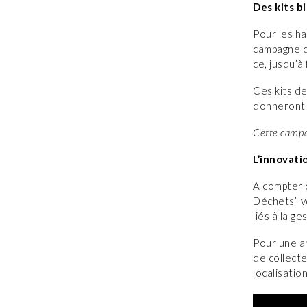
Des kits b
Pour les h
campagne de
ce, jusqu’à f
Ces kits d
donneront 
Cette campag
L’innovati
A compter d
Déchets” vo
liés à la g
Pour une am
de collecte
localisatio