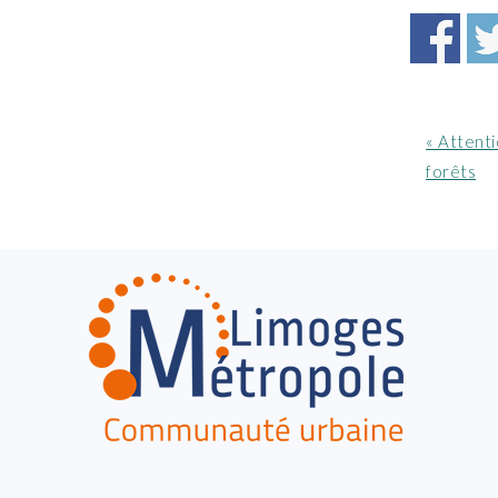
Article
« Attenti
précéde
forêts
:
FOOTER