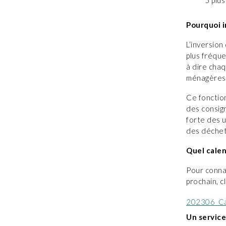
5 plu
Pourquoi i
L’inversio
plus fréque
à dire cha
ménagères 
Ce fonctio
des consign
forte des u
des déchet
Quel calen
Pour connaî
prochain, c
202306_Cal
Un service