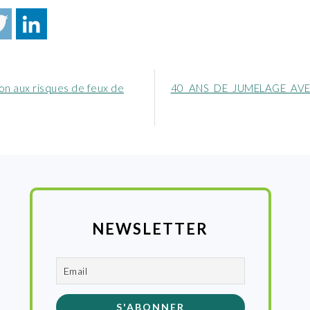
Article
on aux risques de feux de
40 ANS DE JUMELAGE AVE
nt
suivant
:
NEWSLETTER