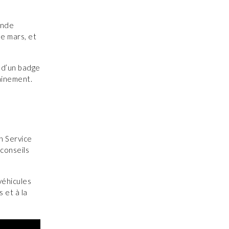
ande
e mars, et
 d’un badge
ainement.
n Service
 conseils
véhicules
 et à la