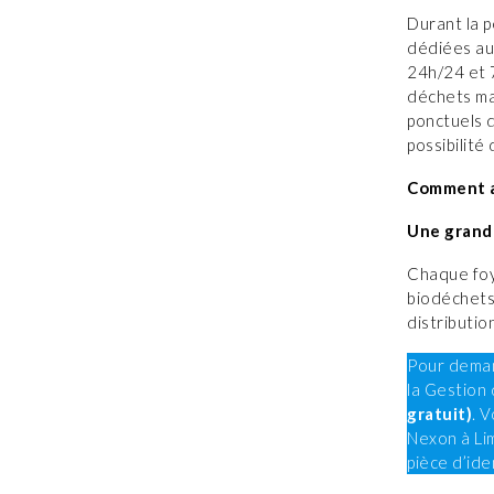
Durant la p
dédiées au
24h/24 et 7
déchets ma
ponctuels 
possibilité
Comment al
Une grand
Chaque foy
biodéchets
distributio
Pour deman
la Gestion
gratuit)
. 
Nexon à Li
pièce d’iden