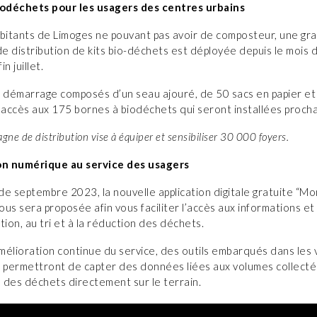
iodéchets pour les usagers des centres urbains
abitants de Limoges ne pouvant pas avoir de composteur, une gr
 distribution de kits bio-déchets est déployée depuis le mois d
in juillet.
e démarrage composés d’un seau ajouré, de 50 sacs en papier et
accès aux 175 bornes à biodéchets qui seront installées proch
ne de distribution vise à équiper et sensibiliser 30 000 foyers.
on numérique au service des usagers
e septembre 2023, la nouvelle application digitale gratuite “Mo
us sera proposée afin vous faciliter l’accès aux informations et
estion, au tri et à la réduction des déchets.
élioration continue du service, des outils embarqués dans les 
 permettront de capter des données liées aux volumes collectés
n des déchets directement sur le terrain.