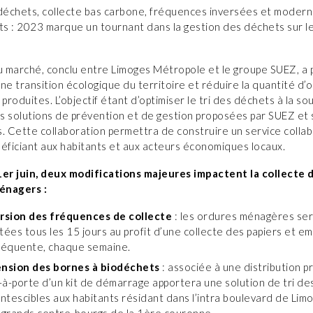
odéchets, collecte bas carbone, fréquences inversées et modern
s : 2023 marque un tournant dans la gestion des déchets sur l
 marché, conclu entre Limoges Métropole et le groupe SUEZ, a 
ne transition écologique du territoire et réduire la quantité d’
roduites. L’objectif étant d’optimiser le tri des déchets à la so
es solutions de prévention et de gestion proposées par SUEZ et
. Cette collaboration permettra de construire un service collab
énéficiant aux habitants et aux acteurs économiques locaux.
1er juin, deux modifications majeures impactent la collecte 
énagers :
ersion des fréquences de collecte
: les ordures ménagères se
tées tous les 15 jours au profit d’une collecte des papiers et e
fréquente, chaque semaine.
ension des bornes à biodéchets
: associée à une distribution p
-à-porte d’un kit de démarrage apportera une solution de tri d
ntescibles aux habitants résidant dans l’intra boulevard de Limo