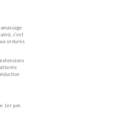
 ramassage
ins), c’est
aux ordures
 extensions
 attente
réduction
e 1er juin