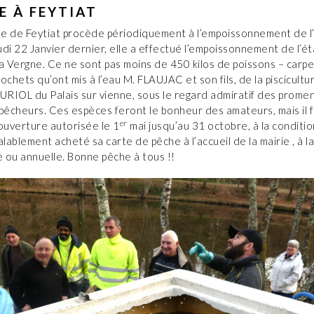
E À FEYTIAT
 de Feytiat procède périodiquement à l’empoissonnement de l’
di 22 Janvier dernier, elle a effectué l’empoissonnement de l’é
a Vergne. Ce ne sont pas moins de 450 kilos de poissons – carpe
ochets qu’ont mis à l’eau M. FLAUJAC et son fils, de la piscicultu
URIOL du Palais sur vienne, sous le regard admiratif des prome
 pêcheurs. Ces espèces feront le bonheur des amateurs, mais il 
er
ouverture autorisée le 1
mai jusqu’au 31 octobre, à la conditio
alablement acheté sa carte de pêche à l’accueil de la mairie , à l
e ou annuelle. Bonne pêche à tous !!