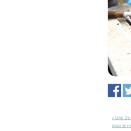
Article
« Une 2e 
précéde
pour le r