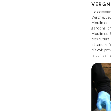
VERGN
La commune
Vergne. Jeu
Moulin de l
gardons, br
Moulin du J
des futurs
attendre l’
d’avoir pré
la quinzain