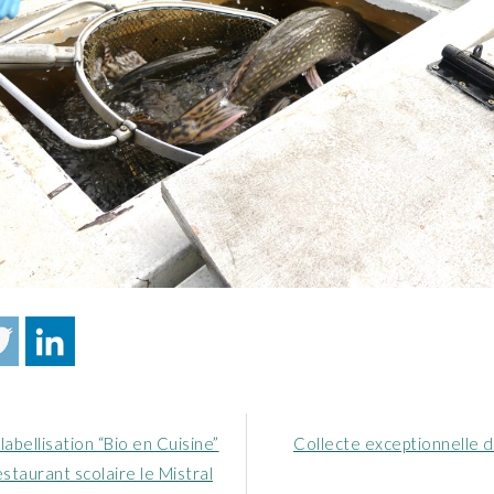
Article
labellisation “Bio en Cuisine”
Collecte exceptionnelle d
nt
suivant
estaurant scolaire le Mistral