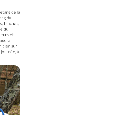
étang de la
tang du
s, tanches,
re du
neurs et
faudra
n bien sûr
a journée, à