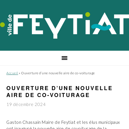
Passer
Passer
Passer
à
au
au
la
contenu
pied
navigation
principal
de
principale
page
Accueil
»
Ouverture d’une nouvelle aire de co-voiturage
OUVERTURE D’UNE NOUVELLE
AIRE DE CO-VOITURAGE
19 décembre 2024
Gaston Chassain Maire de Feytiat et les élus municipaux
ont inauguré la nouvelle aire de covoiturage de la