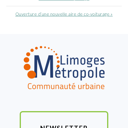
:
Article
Ouverture d’une nouvelle aire de co-voiturage »
suivant
:
FOOTER