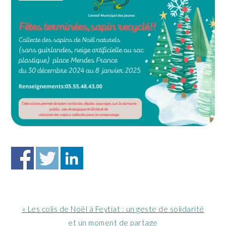
Article
« Les colis de Noël à Feytiat : un geste de solidarité
précédent
et un moment de partage