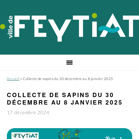
Passer
Passer
Passer
à
au
au
la
contenu
pied
navigation
principal
de
principale
page
Accueil
»
Collecte de sapins du 30 décembre au 8 janvier 2025
COLLECTE DE SAPINS DU 30
DÉCEMBRE AU 8 JANVIER 2025
17 décembre 2024