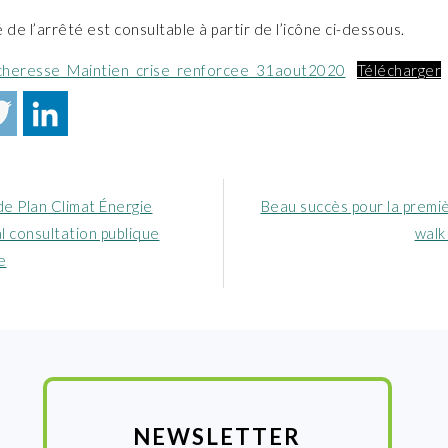
té de l’arrêté est consultable à partir de l’icône ci-dessous.
cheresse_Maintien_crise_renforcee_31aout2020
Télécharger
Article
de Plan Climat Énergie
Beau succès pour la premi
nt
suivant
al consultation publique
walk
:
e
NEWSLETTER