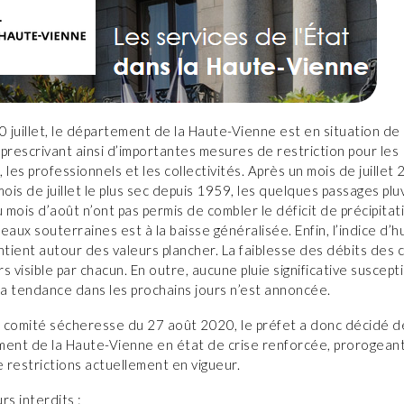
0 juillet, le département de la Haute-Vienne est en situation de 
prescrivant ainsi d’importantes mesures de restriction pour les
s, les professionnels et les collectivités. Après un mois de juillet
is de juillet le plus sec depuis 1959, les quelques passages plu
u mois d’août n’ont pas permis de combler le déficit de précipitat
eaux souterraines est à la baisse généralisée. Enfin, l’indice d’
ntient autour des valeurs plancher. La faiblesse des débits des 
urs visible par chacun. En outre, aucune pluie significative suscept
la tendance dans les prochains jours n’est annoncée.
u comité sécheresse du 27 août 2020, le préfet a donc décidé d
ent de la Haute-Vienne en état de crise renforcée, prorogeant 
 restrictions actuellement en vigueur.
rs interdits :