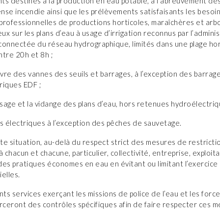
ts destinés à la production en eau potable, à l’abreuvement de
ense incendie ainsi que les prélèvements satisfaisants les besoi
 professionnelles de productions horticoles, maraîchères et arb
eux sur les plans d’eau à usage d’irrigation reconnus par l’admini
connectée du réseau hydrographique, limités dans une plage ho
ntre 20h et 8h ;
re des vannes des seuils et barrages, à l’exception des barrag
riques EDF ;
ssage et la vidange des plans d’eau, hors retenues hydroélectri
s électriques à l’exception des pêches de sauvetage.
e situation, au-delà du respect strict des mesures de restriction
à chacun et chacune, particulier, collectivité, entreprise, exploit
es pratiques économes en eau en évitant ou limitant l’exercice 
elles.
nts services exerçant les missions de police de l’eau et les forc
rceront des contrôles spécifiques afin de faire respecter ces 