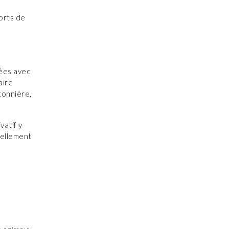
ports de
sées avec
aire
tonnière,
vatif y
vellement