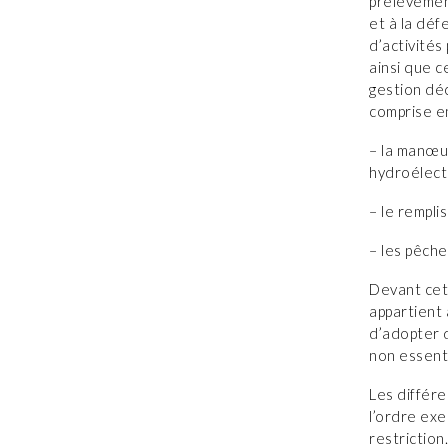
prélèvemen
et à la déf
d’activités
ainsi que c
gestion dé
comprise e
– la manœuv
hydroélect
– le rempli
– les pêche
Devant cett
appartient 
d’adopter d
non essenti
Les différe
l’ordre exe
restriction.