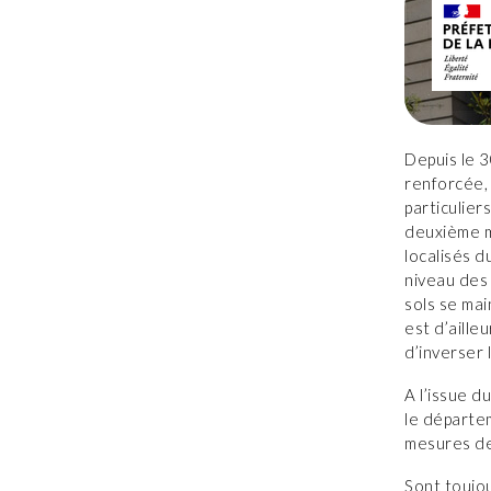
Depuis le 3
renforcée, 
particulier
deuxième mo
localisés d
niveau des 
sols se mai
est d’aille
d’inverser 
A l’issue d
le départem
mesures de
Sont toujou