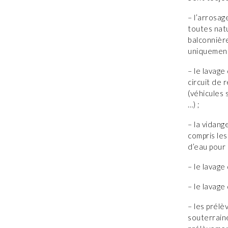
– l’arrosag
toutes natu
balconnièr
uniquement 
– le lavage
circuit de 
(véhicules 
…) ;
– la vidang
compris les
d’eau pour 
– le lavage
– le lavage
– les prélè
souterraine