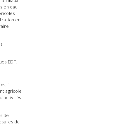
s animaux
ns en eau
oricoles
stration en
raire
es
ques EDF.
s, il
ant agricole
d’activités
es de
mesures de