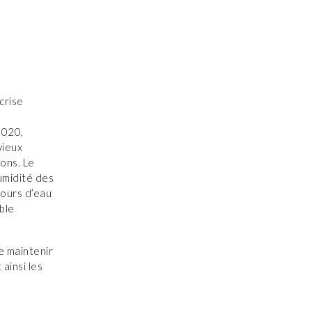
crise
 2020,
vieux
ions. Le
humidité des
cours d’eau
ible
e maintenir
ainsi les