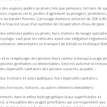
e des espaces publics ou privés tels que pelouses, terrains de s
res, espaces verts, jardins d’agrément ou potagers, jardinières,
es ou bandes fleuries. L’arrosage demeure autorisé de 20h à 8h
si l’eau est issue d’un système de récupération d’eau de pluie ;
 des véhicules publics ou privés, hors stations de lavage spéciali
recyclage, sauf pour les véhicules ayant une obligation réglement
sanitaires, alimentaires ou transport de bétail) ou technique (bé
e et le remplissage des piscines (hors remise à niveau) à usage pri
 piscines gonflables ou démontables. Seul est autorisé le renou
des impératifs sanitaires des piscines ouvertes au public ;
 des trottoirs et voies publiques, hors impératifs sanitaires ;
 des terrasses, toitures, ou autres éléments immobiliers ;
vements dans le milieu hydrographique (eaux superficielles et
s), à l’exception des usages prioritaires qui correspondent aux