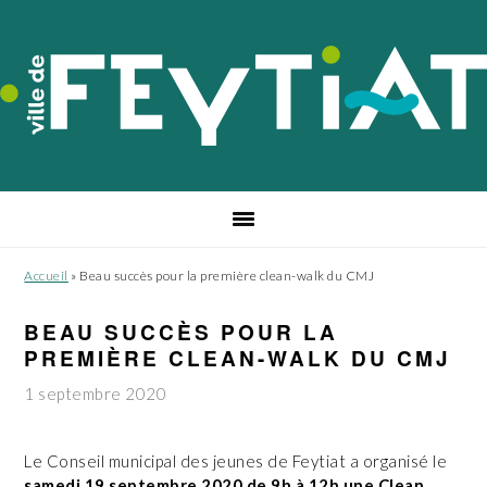
Passer
Passer
Passer
à
au
au
la
contenu
pied
navigation
principal
de
principale
page
Accueil
»
Beau succès pour la première clean-walk du CMJ
BEAU SUCCÈS POUR LA
PREMIÈRE CLEAN-WALK DU CMJ
1 septembre 2020
Le Conseil municipal des jeunes de Feytiat a organisé le
samedi 19 septembre 2020 de 9h à 12h une Clean