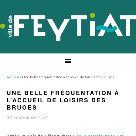
Passer
Passer
Passer
à
au
au
la
contenu
pied
navigation
principal
de
principale
page
Accueil
»
Une belle fréquentation à l’accueil de loisirs des Bruges
UNE BELLE FRÉQUENTATION À
L’ACCUEIL DE LOISIRS DES
BRUGES
14 septembre 2021
Après un mois de juillet rythmé (
lire le compte-rendu du