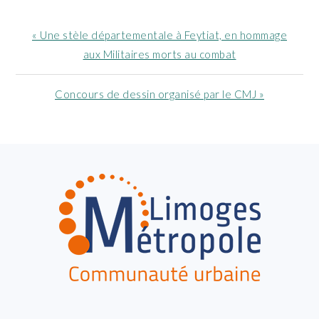
Article
« Une stèle départementale à Feytiat, en hommage
précédent
aux Militaires morts au combat
:
Article
Concours de dessin organisé par le CMJ »
suivant
:
FOOTER