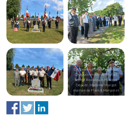
De gauche à droite : Gaston
Chassain maire de Feytiat,
Sophie Beaudouin Hubière
Député, Madame Margot
maman de Franck Margot et