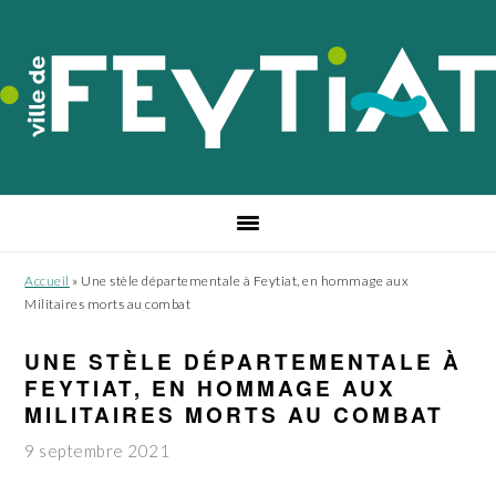
Passer
Passer
Passer
à
au
au
la
contenu
pied
navigation
principal
de
principale
page
Accueil
»
Une stèle départementale à Feytiat, en hommage aux
Militaires morts au combat
UNE STÈLE DÉPARTEMENTALE À
FEYTIAT, EN HOMMAGE AUX
MILITAIRES MORTS AU COMBAT
9 septembre 2021