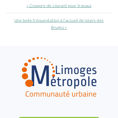
Article
« Coupure de courant pour travaux
précédent
:
Article
Une belle fréquentation à l’accueil de loisirs des
suivant
Bruges »
:
FOOTER