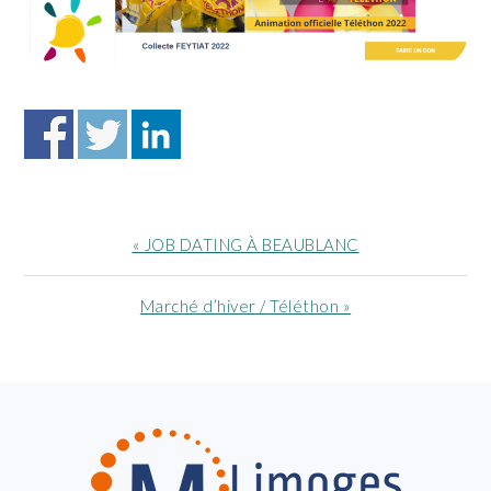
Article
« JOB DATING À BEAUBLANC
précédent
:
Article
Marché d’hiver / Téléthon »
suivant
:
FOOTER