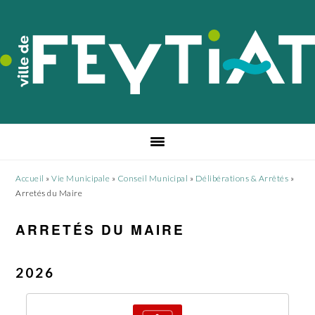
Passer
Passer
Passer
à
au
au
la
contenu
pied
navigation
principal
de
principale
page
Accueil
»
Vie Municipale
»
Conseil Municipal
»
Délibérations & Arrêtés
»
Arretés du Maire
ARRETÉS DU MAIRE
2026