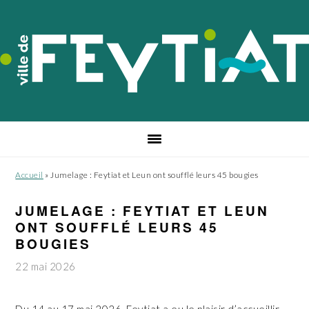
Passer
Passer
Passer
à
au
au
la
contenu
pied
navigation
principal
de
principale
page
Accueil
»
Jumelage : Feytiat et Leun ont soufflé leurs 45 bougies
JUMELAGE : FEYTIAT ET LEUN
ONT SOUFFLÉ LEURS 45
BOUGIES
22 mai 2026
Du 14 au 17 mai 2026, Feytiat a eu le plaisir d’accueillir