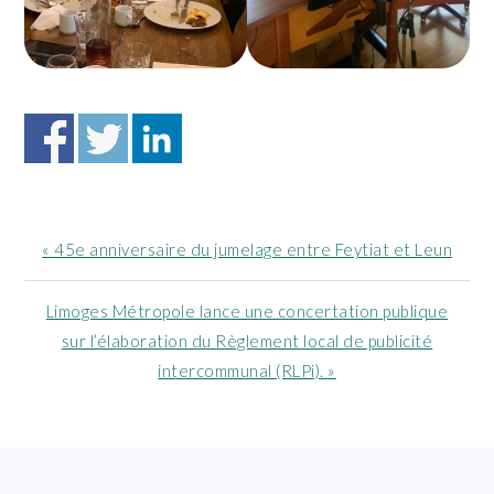
Article
« 45e anniversaire du jumelage entre Feytiat et Leun
précédent
:
Article
Limoges Métropole lance une concertation publique
suivant
sur l’élaboration du Règlement local de publicité
:
intercommunal (RLPi). »
FOOTER