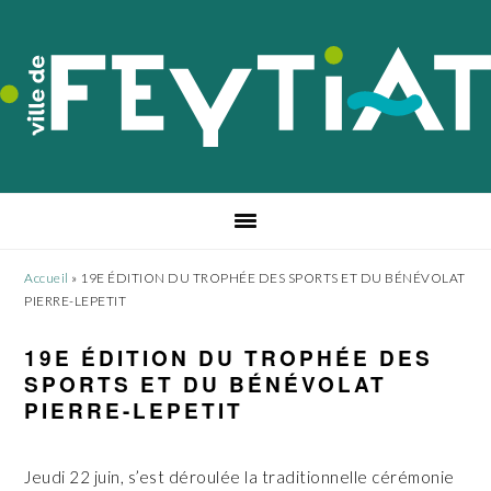
Passer
Passer
Passer
à
au
au
la
contenu
pied
navigation
principal
de
principale
page
Accueil
»
19E ÉDITION DU TROPHÉE DES SPORTS ET DU BÉNÉVOLAT
PIERRE-LEPETIT
19E ÉDITION DU TROPHÉE DES
SPORTS ET DU BÉNÉVOLAT
PIERRE-LEPETIT
Jeudi 22 juin, s’est déroulée la traditionnelle cérémonie