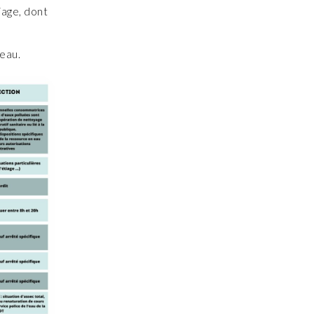
iage, dont
’eau.