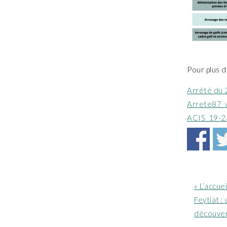
Pour plus d
Arrêté du 2
Arrete87_
ACIS_19-2
Article
« L’accue
précéde
Feytiat :
:
découver