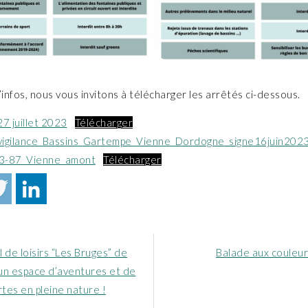
’infos, nous vous invitons à télécharger les arrêtés ci-dessous.
7 juillet 2023
Télécharger
vigilance_Bassins_Gartempe_Vienne_Dordogne_signe16juin202
3-87_Vienne_amont
Télécharger
Article
il de loisirs “Les Bruges” de
Balade aux couleur
nt
suivant
 un espace d’aventures et de
:
tes en pleine nature !