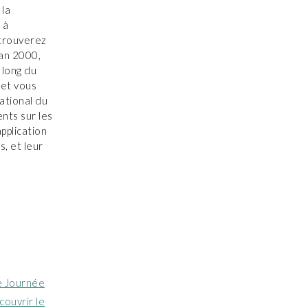
 la
 à
 trouverez
’an 2000,
 long du
 et vous
ational du
nts sur les
pplication
s, et leur
e Journée
ouvrir le