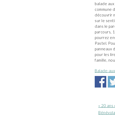
balade aux 
commune de 
découvrir n
sur le sent
dans le par
parcours, 
pourrez ens
Pastel. Po
panneaux de
pour les li
famille, no
Balade-aux
Article
« 20 ans
précéde
Bénévola