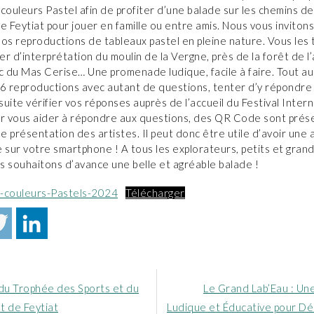
couleurs Pastel afin de profiter d’une balade sur les chemins de
Feytiat pour jouer en famille ou entre amis. Nous vous invitons
os reproductions de tableaux pastel en pleine nature. Vous les
ier d’interprétation du moulin de la Vergne, près de la forêt de l
c du Mas Cerise… Une promenade ludique, facile à faire. Tout au
16 reproductions avec autant de questions,
tenter d’y répondre
uite vérifier vos réponses auprès de l’accueil du Festival Intern
ur vous aider à répondre aux questions, des QR Code sont prése
 présentation des artistes. Il peut donc être utile d’avoir une a
re sur votre smartphone ! A tous les explorateurs, petits et grand
us souhaitons d’avance une belle et agréable balade !
-couleurs-Pastels-2024
Télécharger
Article
 du Trophée des Sports et du
Le Grand Lab’Eau : Un
nt
suivant
t de Feytiat
Ludique et Éducative pour Déc