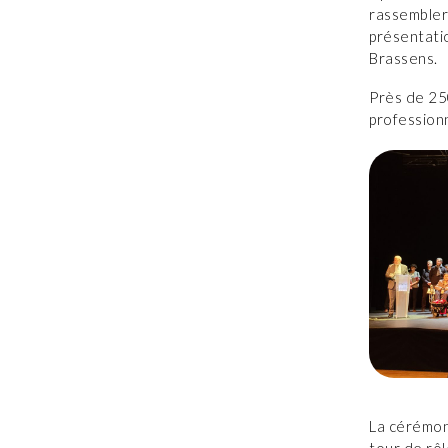
rassembler 
présentatio
Brassens.
Près de 250
professionn
La cérémon
tour de rôl