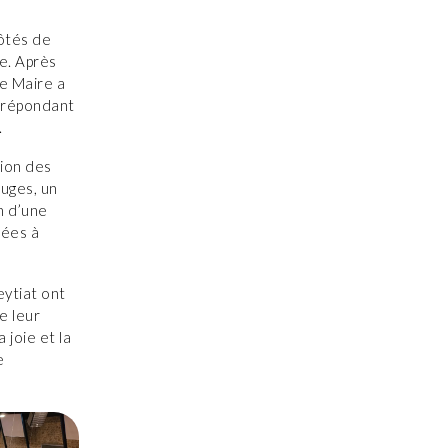
côtés de
e. Après
le Maire a
n répondant
.
tion des
ruges, un
n d’une
nées à
ytiat ont
e leur
joie et la
e