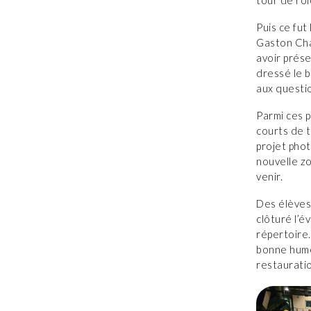
Puis ce fut
Gaston Cha
avoir prés
dressé le b
aux questio
Parmi ces p
courts de t
projet phot
nouvelle z
venir.
Des élèves
clôturé l’
répertoire.
bonne humeu
restaurati