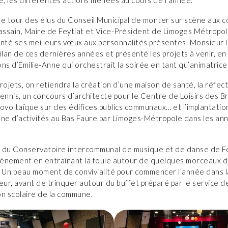
 le tour des élus du Conseil Municipal de monter sur scène aux 
ssain, Maire de Feytiat et Vice-Président de Limoges Métropol
enté ses meilleurs vœux aux personnalités présentes, Monsieur 
ilan de ces dernières années et présenté les projets à venir, e
ns d’Emilie-Anne qui orchestrait la soirée en tant qu’animatrice
rojets, on retiendra la création d’une maison de santé, la réfec
ennis, un concours d’architecte pour le Centre de Loisirs des B
ovoltaïque sur des édifices publics communaux… et l’implantatio
one d’activités au Bas Faure par Limoges-Métropole dans les an
 du Conservatoire intercommunal de musique et de danse de Fe
événement en entraînant la foule autour de quelques morceaux d
 Un beau moment de convivialité pour commencer l’année dans la 
r, avant de trinquer autour du buffet préparé par le service d
on scolaire de la commune.