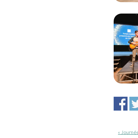
Article
« Journée