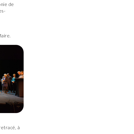
onie de
es-
aire.
retracé, à