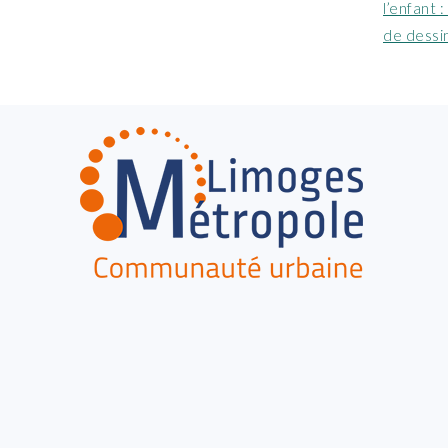
précéde
l’enfant 
:
de dessi
FOOTER