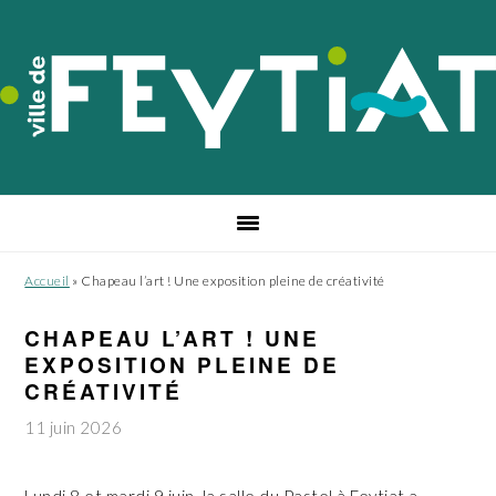
Passer
Passer
Passer
à
au
au
la
contenu
pied
navigation
principal
de
principale
page
Accueil
»
Chapeau l’art ! Une exposition pleine de créativité
CHAPEAU L’ART ! UNE
EXPOSITION PLEINE DE
CRÉATIVITÉ
11 juin 2026
Lundi 8 et mardi 9 juin, la salle du Pastel à Feytiat a