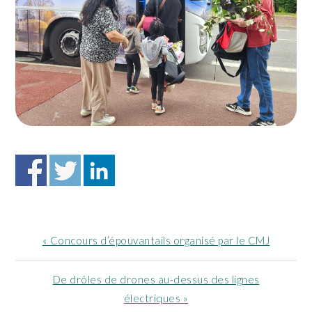
Article
« Concours d’épouvantails organisé par le CMJ
précédent
:
Article
De drôles de drones au-dessus des lignes
suivant
électriques »