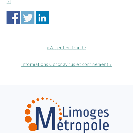
ici
.
Article
« Attention fraude
précédent
:
Article
Informations Coronavirus et confinement »
suivant
:
FOOTER