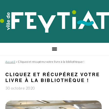
Passer
Passer
Passer
à
au
au
la
contenu
pied
navigation
principal
de
principale
page
Accueil
»
Cliquez et récupérez votre livre à la bibliothèque !
CLIQUEZ ET RÉCUPÉREZ VOTRE
LIVRE À LA BIBLIOTHÈQUE !
30 octobre 2020