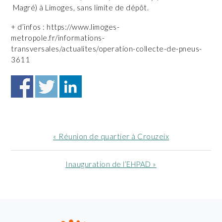
Magré) à Limoges, sans limite de dépôt.
+ d’infos : https://www.limoges-
metropole.fr/informations-
transversales/actualites/operation-collecte-de-pneus-
3611
Article
« Réunion de quartier à Crouzeix
précédent
:
Article
Inauguration de l’EHPAD »
suivant
:
FOOTER