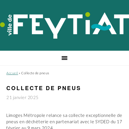
Passer
Passer
Passer
à
au
au
la
contenu
pied
navigation
principal
de
principale
page
Accueil
»
Collecte de pneus
COLLECTE DE PNEUS
21 janvier 2025
Limoges Métropole relance sa collecte exceptionnelle de
pneus en déchèterie en partenariat avec le SYDED du 17
février au 9 mars 2024.