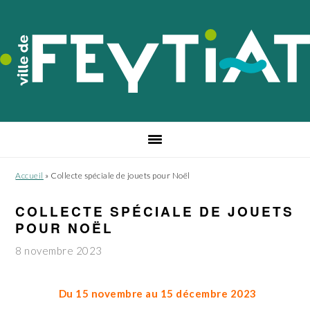
Passer
Passer
Passer
à
au
au
la
contenu
pied
navigation
principal
de
principale
page
Accueil
»
Collecte spéciale de jouets pour Noël
COLLECTE SPÉCIALE DE JOUETS
POUR NOËL
8 novembre 2023
Du 15 novembre au 15 décembre 2023