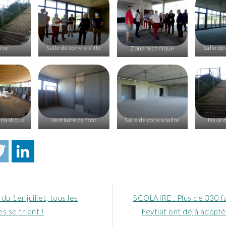
ive
Salle de convivialité
Salle de
Zone technique
mnastique
Vestiaire de foot
Salle de convivialité
Issue 
Article
 du 1er juillet, tous les
SCOLAIRE : Plus de 330 fa
nt
suivant
s se trient !
Feytiat ont déjà adopté 
: