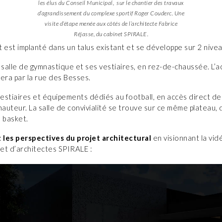
les élus du Conseil Municipal, sur le chantier des travaux
d’agrandissement du complexe sportif Roger Couderc. Une
visite d’étape menée aux côtés de l’architecte Fabrice
Réjasse, du cabinet SPIRALE.
 est implanté dans un talus existant et se développe sur 2 nivea
 salle de gymnastique et ses vestiaires, en rez-de-chaussée. L’a
era par la rue des Besses.
vestiaires et équipements dédiés au football, en accès direct de
hauteur. La salle de convivialité se trouve sur ce même plateau, 
 basket.
les perspectives du projet architectural
en visionnant la vid
net d’architectes SPIRALE :