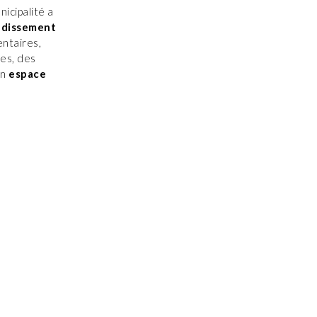
icipalité a
andissement
ntaires,
es, des
un
espace