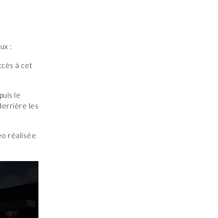
ux :
ccès à cet
puis le
derrière les
éo réalisée