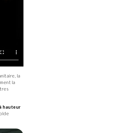
nitaire, la
ement la
utres
 à hauteur
solde