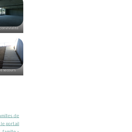
 convivialité
de secours
milles de
le portail
famille »