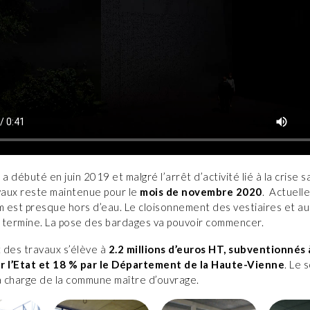
a débuté en juin 2019 et malgré l’arrêt d’activité lié à la crise sa
avaux reste maintenue pour le
mois de novembre 2020
. Actuell
m est presque hors d’eau. Le cloisonnement des vestiaires et a
 termine. La pose des bardages va pouvoir commencer.
 des travaux s’élève à
2.2 millions d’euros HT, subventionnés
r l’Etat et 18 % par le Département de la Haute-Vienne
. Le 
la charge de la commune maître d’ouvrage.