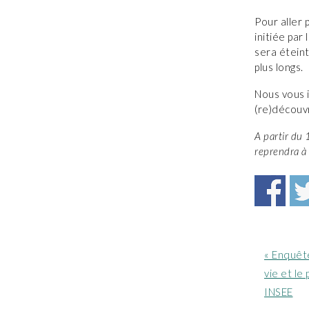
Pour aller 
initiée par
sera éteint
plus longs.
Nous vous i
(re)découvr
A partir du 
reprendra à 
Article
« Enquête
précéde
vie et le
:
INSEE