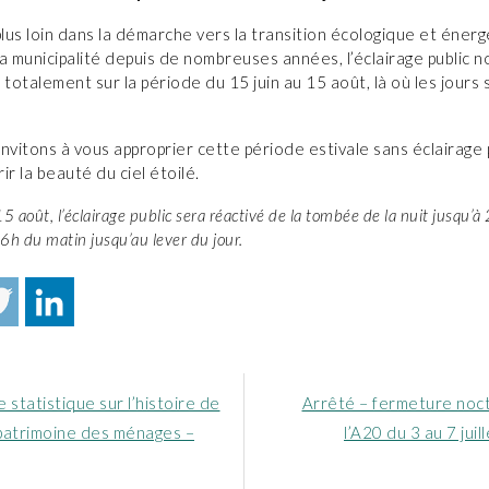
plus loin dans la démarche vers la transition écologique et éner
 la municipalité depuis de nombreuses années, l’éclairage public 
 totalement sur la période du 15 juin au 15 août, là où les jours 
nvitons à vous approprier cette période estivale sans éclairage 
ir la beauté du ciel étoilé.
15 août, l’éclairage public sera réactivé de la tombée de la nuit jusqu’à
6h du matin jusqu’au lever du jour.
Article
 statistique sur l’histoire de
Arrêté – fermeture noc
nt
suivant
 patrimoine des ménages –
l’A20 du 3 au 7 juil
: