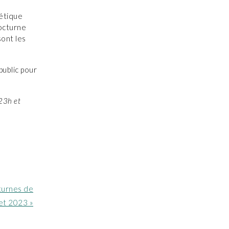
gétique
nocturne
sont les
public pour
 23h et
turnes de
let 2023 »