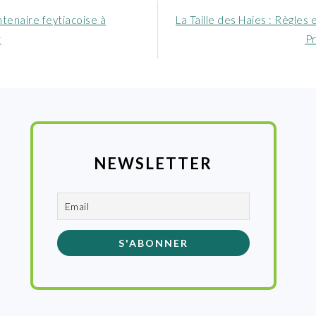
Article
tenaire feytiacoise à
La Taille des Haies : Règles
nt
suivant
r
Pr
:
NEWSLETTER