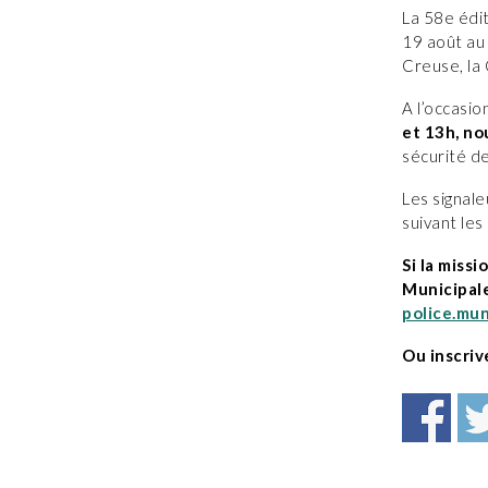
La 58e édit
19 août au
Creuse, la
A l’occasi
et 13h, no
sécurité d
Les signale
suivant les
Si la missi
Municipale
police.mun
Ou inscriv