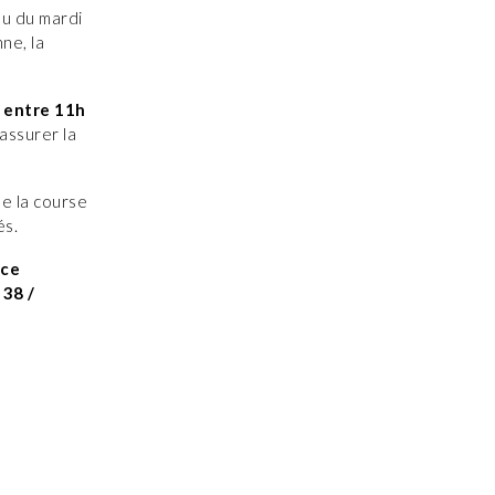
eu du mardi
ne, la
 entre 11h
assurer la
.
de la course
és.
ice
 38 /