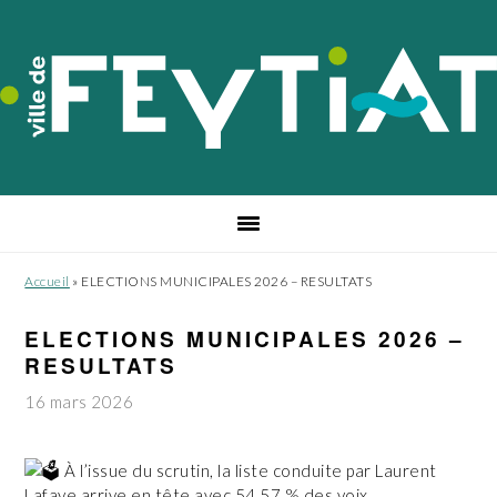
Passer
Passer
Passer
à
au
au
la
contenu
pied
navigation
principal
de
principale
page
Accueil
»
ELECTIONS MUNICIPALES 2026 – RESULTATS
ELECTIONS MUNICIPALES 2026 –
RESULTATS
16 mars 2026
À l’issue du scrutin, la liste conduite par Laurent
Lafaye arrive en tête avec 54,57 % des voix.