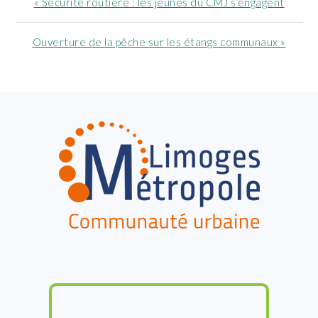
Article
« Sécurité routière : les jeunes du CMJ s’engagent
précédent
:
Article
Ouverture de la pêche sur les étangs communaux »
suivant
:
FOOTER