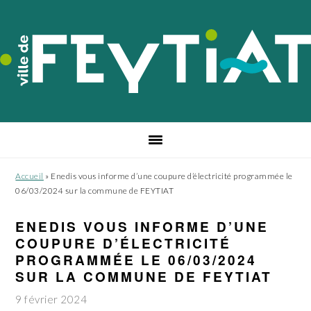
Passer
Passer
Passer
à
au
au
la
contenu
pied
navigation
principal
de
principale
page
Accueil
»
Enedis vous informe d’une coupure d’électricité programmée le
06/03/2024 sur la commune de FEYTIAT
ENEDIS VOUS INFORME D’UNE
COUPURE D’ÉLECTRICITÉ
PROGRAMMÉE LE 06/03/2024
SUR LA COMMUNE DE FEYTIAT
9 février 2024