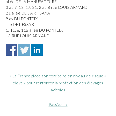
allée DE LA MANUFACTURE
3 au 7, 13, 17, 21, 2 au 8 rue LOUIS ARMAND
21 allée DE L ARTISANAT
9 av DU PONTEIX
rue DE L ESSART
1, 11, 8, 11B allée DU PONTEIX
13 RUE LOUIS ARMAND
Article
« La France place son territoire en niveau de risque «
précédent
élevé » pour renforcer la protection des élevages
:
avicoles
Article
Pass’eau »
suivant