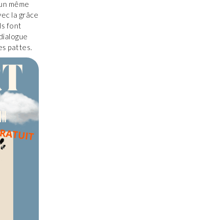
r un même
vec la grâce
ls font
dialogue
s pattes.