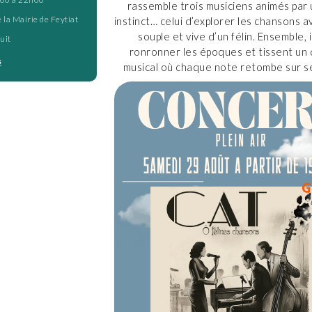
rassemble trois musiciens animés pa
 la Mairie de Feytiat
instinct… celui d’explorer les chansons a
souple et vive d’un félin. Ensemble, i
uit
ronronner les époques et tissent un 
s
musical où chaque note retombe sur se