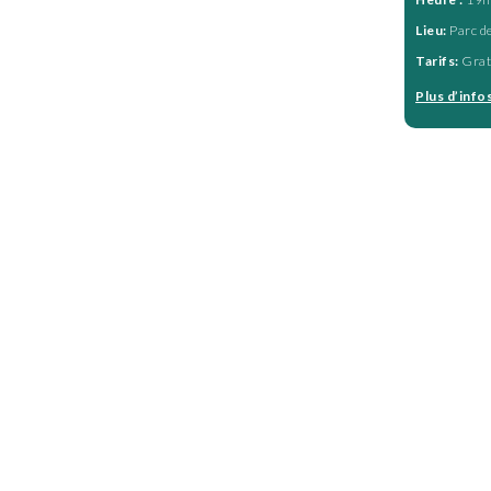
Lieu:
Parc de
Tarifs:
Grat
Plus d’info