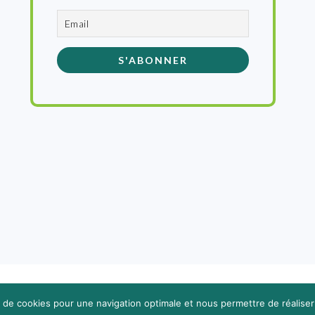
MENTIONS LÉGALES
· VILLE DE FEYTIAT
TIMGROUP - © 2026
on de cookies pour une navigation optimale et nous permettre de réaliser 