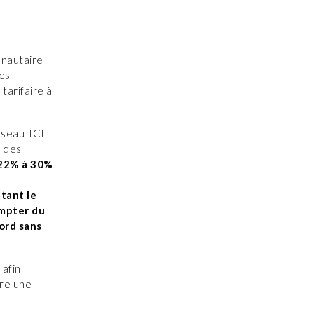
unautaire
les
 tarifaire à
réseau TCL
s des
 22% à 30%
tant le
ompter du
bord sans
,
afin
ire une