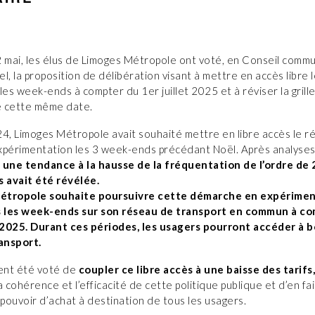
2 mai, les élus de Limoges Métropole ont voté, en Conseil comm
l, la proposition de délibération visant à mettre en accès libre 
les week-ends à compter du 1er juillet 2025 et à réviser la grille
 cette même date.
24, Limoges Métropole avait souhaité mettre en libre accès le 
xpérimentation les 3 week-ends précédant Noël. Après analyse
,
une tendance à la hausse de la fréquentation de l’ordre de
s avait été révélée.
étropole souhaite poursuivre cette démarche en expérimen
s les week-ends sur son réseau de transport en commun à c
t 2025. Durant ces périodes, les usagers pourront accéder à 
ransport.
ment été voté de
coupler ce libre accès à une baisse des tarifs
a cohérence et l’efficacité de cette politique publique et d’en fa
ouvoir d’achat à destination de tous les usagers.