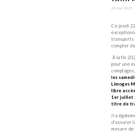
23 mai 2025
Ce jeudi 2
exceptionne
transports 
compter de
À la fin 20
pour une e
comptages
les samedi
Limoges M
libre accè
1er juille
titre de t
Il a égale
d’assurer l
mesure de p