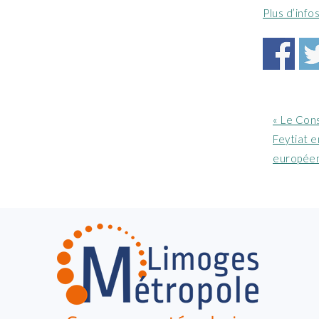
Plus d’infos
Article
« Le Cons
précéde
Feytiat e
:
européen
FOOTER