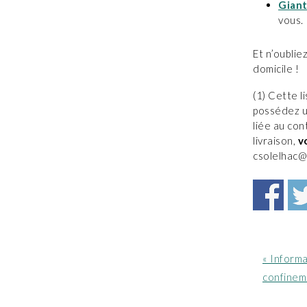
Gian
vous.
Et n’oublie
domicile !
(1) Cette l
possédez u
liée au con
livraison,
v
csolelhac@v
Article
« Inform
précéde
confinem
: