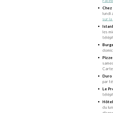
Face
Chez 
lundi
sur l
Istan
les mi
télép
Burge
domic
Pizze
samed
Carte
Duro 
par t
Le Pr
télép
Hôtel
du lu
dispon