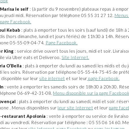
book
Marisa le self
: (à partir du 9 novembre) plateaux repas à empor
 au jeudi midi. Réservation par téléphone 05 55 31 27 12.
Menus 
a page Facebook.
bul Kebab
: plats à emporter tous les soirs (sauf lundi) de 18h à
dis (hors dimanche, lundi et jours fériés) de 11h30 à 14h. Réser
hone 05-55-09-04-74.
Page Facebook.
r King
: service drive ouvert tous les jours, midi et soir. Livraiso
ile via Uber eats et Deliveroo.
Site Internet.
ria O’Bella
: plats à emporter du lundi au samedi les midis et du 
i les soirs. Réservation par téléphone 05-55-44-75-45 de préf
 disponible sur leur
site internet
et sur leur
page Facebook.
In
: vente à emporter les samedis soirs de 18h30 à 20h30. Rés
éléphone 06-69-42-31-08.
Menu disponible sur la page Facebook
ovençal
: plats à emporter du lundi au samedi, midi et soir. réser
hone . Menus disponibles sur
leur site Internet
et leur
page fac
-restaurant Apolonia
: vente à emporter ou service de livraison
ndi au vendredi. Réservation par téléphone : 05 55 06 14 60. M
ibles sur leur
site Internet
,
page Facebook
ou
page Instagram
.