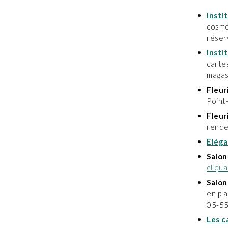
Insti
cosmé
réser
Insti
carte
magas
Fleur
Point
Fleur
rende
Eléga
Salon
cliqua
Salon
en pla
05-55
Les c