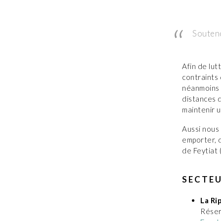
Souteno
Afin de lu
contraints 
néanmoins m
distances d
maintenir un
Aussi nous
emporter, d
de Feytiat (
SECTEU
La Rip
Réser