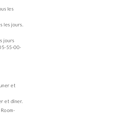
ous les
 les jours.
s jours
 05-55-00-
uner et
r et dîner.
. Room-