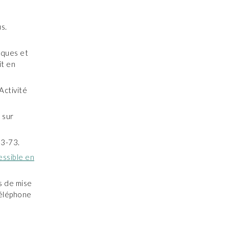
s.
iques et
it en
Activité
 sur
33-73.
essible en
s de mise
téléphone