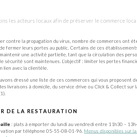
ns les acteurs locaux afin de préserver le commerce local
tter contre la propagation du virus, nombre de commerces ont ét
de fermer leurs portes au public. Certains de ces établissemen
aintenir une activité partielle, tant que la circulation des pers
e sécurité sont maintenues. L’objectif : limiter les pertes financ
 lien avec la clientèle.
 avons dressé une liste de ces commerces qui vous proposent de
es livraisons à domicile, du service drive ou Click & Collect sur
1).
R DE LA RESTAURATION
aille
: plats à emporter du lundi au vendredi entre 11h30 – 13h
vation par téléphone 05-55-08-01-96.
Menus disponibles sur la