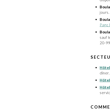
Boula
jours
Boula
Page 
Boula
sauf l
20-99
SECTEU
Hôtel
dîner.
Hôtel
Hôte
servic
COMMER