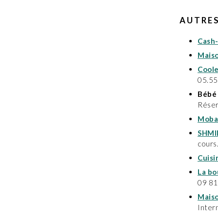
AUTRE
Cash-
Maiso
Coole
05.55
Bébé
Réser
Moba
SHMI
cours
Cuisi
La bo
09 81
Maiso
Inter