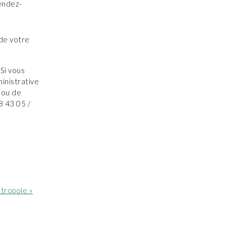
rendez-
 de votre
 Si vous
inistrative
t ou de
8 43 05 /
tropole »