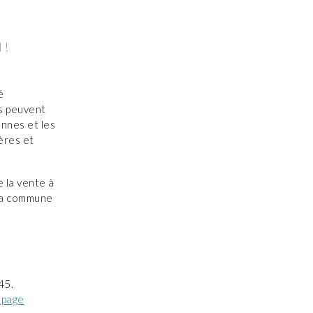
 !
é
ts peuvent
onnes et les
ières et
 la vente à
 la commune
45.
 page