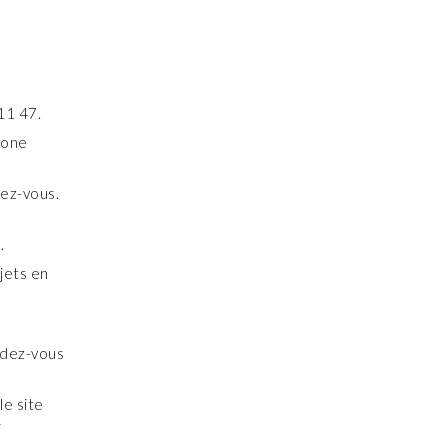
11 47.
hone
dez-vous.
.
jets en
endez-vous
le site
r