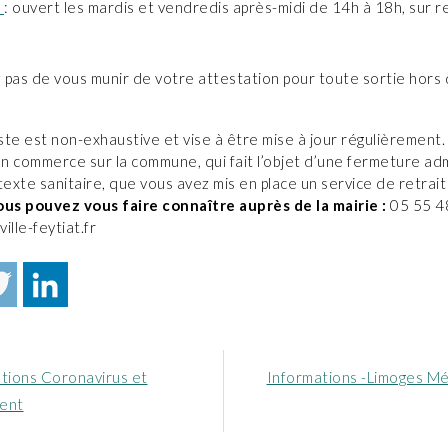
t
: ouvert les mardis et vendredis après-midi de 14h à 18h, sur 
z pas de vous munir de votre attestation pour toute sortie hors
iste est non-exhaustive et vise à être mise à jour régulièrement.
n commerce sur la commune, qui fait l’objet d’une fermeture adm
texte sanitaire, que vous avez mis en place un service de retrai
ous pouvez vous faire connaître auprès de la mairie :
05 55 4
ille-feytiat.fr
Article
ations Coronavirus et
Informations -Limoges Mé
nt
suivant
ent
: