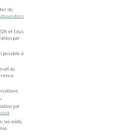
ter du
disponibles
 22h et tous
vation par
n possible à
jeudi au
érence.
ervations
.
vation par
ebook
, les midis
enus