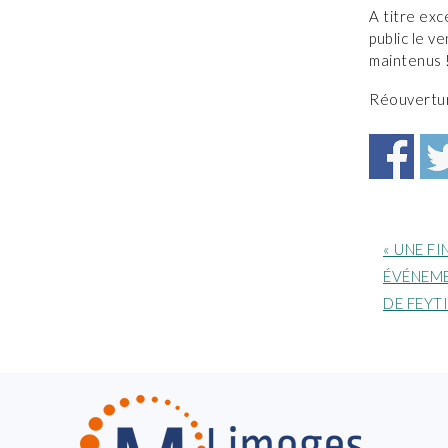
A titre exc
public le 
maintenus 
Réouvertur
Article
« UNE FI
précéde
ÉVÉNEME
:
DE FEYT
FOOTER