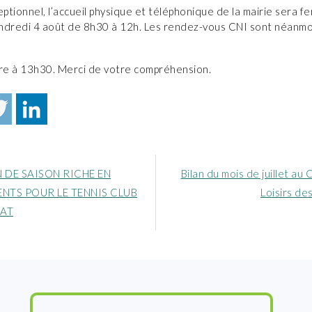
eptionnel, l’accueil physique et téléphonique de la mairie sera f
vendredi 4 août de 8h30 à 12h. Les rendez-vous CNI sont néanmo
!
e à 13h30. Merci de votre compréhension.
Article
N DE SAISON RICHE EN
Bilan du mois de juillet au
nt
suivant
NTS POUR LE TENNIS CLUB
Loisirs de
:
IAT