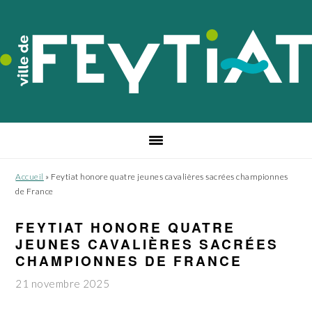
Passer
Passer
Passer
à
au
au
la
contenu
pied
navigation
principal
de
principale
page
Accueil
»
Feytiat honore quatre jeunes cavalières sacrées championnes
de France
FEYTIAT HONORE QUATRE
JEUNES CAVALIÈRES SACRÉES
CHAMPIONNES DE FRANCE
21 novembre 2025