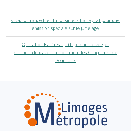
Article
« Radio France Bleu Limousin était à Feytiat pour une
précédent
émission spéciale sur le jumelage
:
Article
Opération Racines : paillage dans le verger
suivant
d’Imbourdeix avec l’association des Croqueurs de
:
Pommes »
FOOTER