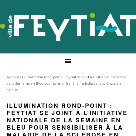
Passer
Passer
Passer
à
au
au
la
contenu
pied
navigation
principal
de
principale
page
Accueil
»
Illumination rond-point : Feytiat se joint à l’initiative nationale
de la Semaine en Bleu pour sensibiliser à la maladie de la sclérose en
plaque
ILLUMINATION ROND-POINT :
FEYTIAT SE JOINT À L’INITIATIVE
NATIONALE DE LA SEMAINE EN
BLEU POUR SENSIBILISER À LA
MALADIE DE LA SCLÉROSE EN