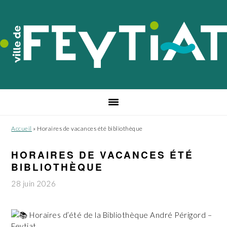
Passer
Passer
Passer
à
au
au
la
contenu
pied
navigation
principal
de
principale
page
Accueil
»
Horaires de vacances été bibliothèque
HORAIRES DE VACANCES ÉTÉ
BIBLIOTHÈQUE
28 juin 2026
Horaires d’été de la Bibliothèque André Périgord –
Feytiat